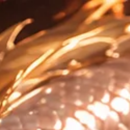
Cari kami di Google : KOMBO88
Pusat permainan game online paling nagih dengan server mulus
KOMBO88 menyajikan performa antarmuka cepat tanpa kendala dar
Nikmati sensasi bermain game online modern yang aman, lancar, dan 
Explore Categories
Popular Products
KOMBO88
Pusat Permainan Game KOMBO88